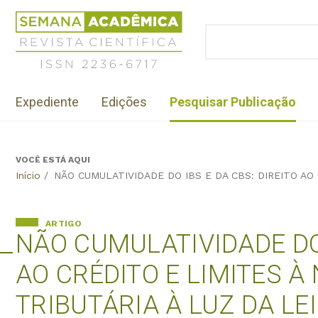
Jump
Revista
to
Científica
BUSCAR
navigation
Formulário
Semana
de
Acadêmica
busca
ISSN
Menu
2236-
Expediente
Edições
Pesquisar Publicação
institutional
6717
VOCÊ ESTÁ AQUI
Back
Início
/
NÃO CUMULATIVIDADE DO IBS E DA CBS: DIREITO AO
to
top
ARTIGO
NÃO CUMULATIVIDADE DO 
AO CRÉDITO E LIMITES À
TRIBUTÁRIA À LUZ DA L