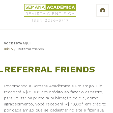
Jump
Revista
to
Científica
navigation
Semana
Acadêmica
ISSN
2236-
6717
VOCÊ ESTÁ AQUI
Back
Início
/
Referral friends
to
top
REFERRAL FRIENDS
Recomende a Semana Acadêmica a um amigo. Ele
receberá R$ 5,00* em crédito ao fazer o cadastro,
para utilizar na primeira publicação dele e, como
agradecimento, você receberá R$ 10,00* em crédito
por cada amigo que se cadastrar no site e fizer sua