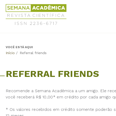
Jump
Revista
to
Científica
navigation
Semana
Acadêmica
ISSN
2236-
6717
VOCÊ ESTÁ AQUI
Back
Início
/
Referral friends
to
top
REFERRAL FRIENDS
Recomende a Semana Acadêmica a um amigo. Ele receber
você receberá R$ 10,00* em crédito por cada amigo que 
* Os valores recebidos em crédito somente poderão se
12 meses.