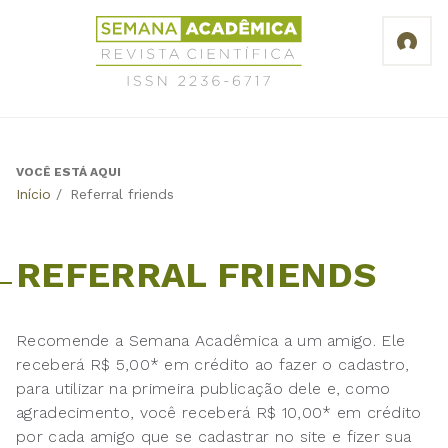
Jump
Revista
to
Científica
navigation
Semana
Acadêmica
ISSN
2236-
6717
VOCÊ ESTÁ AQUI
Back
Início
/
Referral friends
to
top
REFERRAL FRIENDS
Recomende a Semana Acadêmica a um amigo. Ele
receberá R$ 5,00* em crédito ao fazer o cadastro,
para utilizar na primeira publicação dele e, como
agradecimento, você receberá R$ 10,00* em crédito
por cada amigo que se cadastrar no site e fizer sua