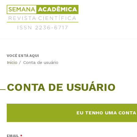
Jump
Revista
to
Científica
navigation
Semana
Acadêmica
ISSN
2236-
6717
VOCÊ ESTÁ AQUI
Back
Início
/
Conta de usuário
to
top
CONTA DE USUÁRIO
EU TENHO UMA CONTA
EMAIL
*