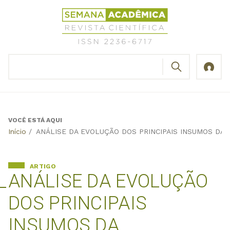
Jump
Revista
to
Científica
navigation
Semana
Acadêmica
BUSCAR
ISSN
Formulário
2236-
de
6717
busca
VOCÊ ESTÁ AQUI
Back
Início
/
ANÁLISE DA EVOLUÇÃO DOS PRINCIPAIS INSUMOS DA
to
top
ARTIGO
ANÁLISE DA EVOLUÇÃO
DOS PRINCIPAIS
INSUMOS DA