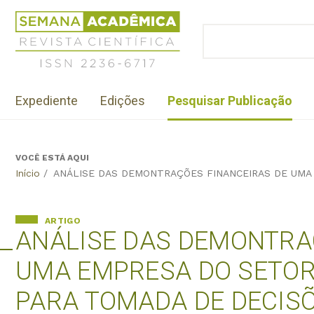
Jump
Revista
to
Científica
BUSCAR
navigation
Formulário
Semana
de
Acadêmica
busca
ISSN
Menu
2236-
Expediente
Edições
Pesquisar Publicação
institutional
6717
VOCÊ ESTÁ AQUI
Back
Início
/
ANÁLISE DAS DEMONTRAÇÕES FINANCEIRAS DE UMA
to
top
ARTIGO
ANÁLISE DAS DEMONTRA
UMA EMPRESA DO SETOR
PARA TOMADA DE DECIS