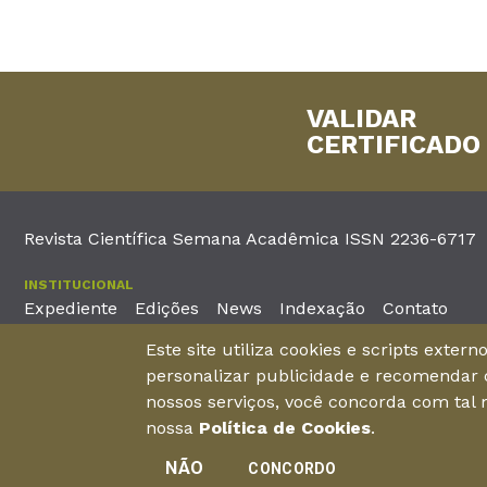
VALIDAR
CERTIFICADO
Revista Científica Semana Acadêmica ISSN 2236-6717
INSTITUCIONAL
Expediente
Edições
News
Indexação
Contato
Este site utiliza cookies e scripts exter
EDITORA
personalizar publicidade e recomendar c
Unieducar Inteligência Educacional Ltda
Av. Desembargador Mo
nossos serviços, você concorda com tal
CNPJ: 05.569.970/0001-26
Fortaleza – Ceará -
nossa
Política de Cookies
.
NÃO
CONCORDO