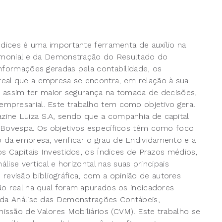
ndices é uma importante ferramenta de auxílio na
trimonial e da Demonstração do Resultado do
informações geradas pela contabilidade, os
eal que a empresa se encontra, em relação à sua
de assim ter maior segurança na tomada de decisões,
mpresarial. Este trabalho tem como objetivo geral
ine Luiza S.A, sendo que a companhia de capital
s Bovespa. Os objetivos específicos têm como foco
da empresa, verificar o grau de Endividamento e a
os Capitais Investidos, os Índices de Prazos médios,
lise vertical e horizontal nas suas principais
visão bibliográfica, com a opinião de autores
ão real na qual foram apurados os indicadores
s da Análise das Demonstrações Contábeis,
ssão de Valores Mobiliários (CVM). Este trabalho se