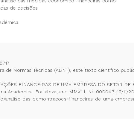
 e análise das medidas econômico-financeiras como
adas de decisões.
cadêmica
6717
 de Normas Técnicas (ABNT), este texto científico publi
ONTRAÇÕES FINANCEIRAS DE UMA EMPRESA DO SETOR D
 Acadêmica. Fortaleza, ano MMXIII, Nº. 000043, 12/11/20
rtigo/analise-das-demontracoes-financeiras-de-uma-empr