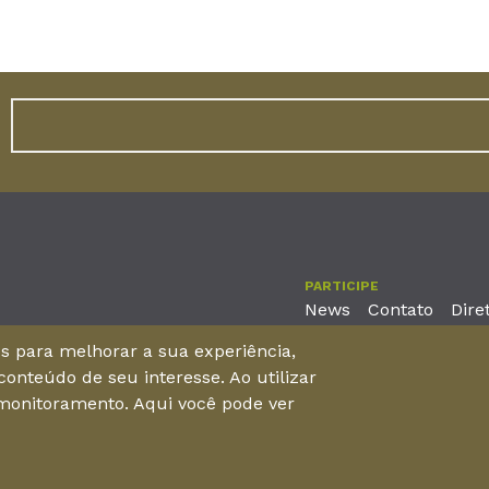
PARTICIPE
News
Contato
Dire
nos para melhorar a sua experiência,
onteúdo de seu interesse. Ao utilizar
reira, No. 2001 – 11º andar - Bairro Aldeota
 monitoramento. Aqui você pode ver
 Brasil - CEP 60170-001