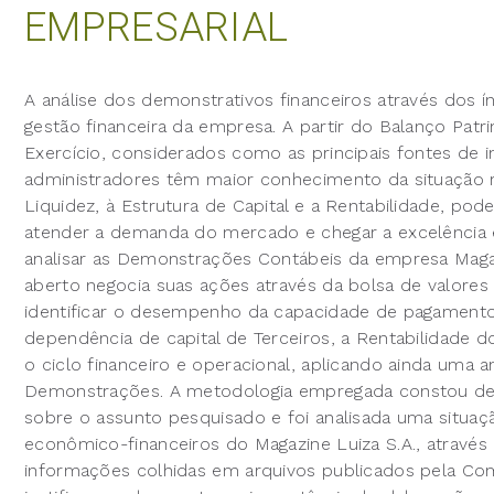
EMPRESARIAL
A análise dos demonstrativos financeiros através dos í
gestão financeira da empresa. A partir do Balanço Pa
Exercício, considerados como as principais fontes de 
administradores têm maior conhecimento da situação r
Liquidez, à Estrutura de Capital e a Rentabilidade, po
atender a demanda do mercado e chegar a excelência e
analisar as Demonstrações Contábeis da empresa Magaz
aberto negocia suas ações através da bolsa de valore
identificar o desempenho da capacidade de pagamento 
dependência de capital de Terceiros, a Rentabilidade d
o ciclo financeiro e operacional, aplicando ainda uma aná
Demonstrações. A metodologia empregada constou de re
sobre o assunto pesquisado e foi analisada uma situaç
econômico-financeiros do Magazine Luiza S.A., atravé
informações colhidas em arquivos publicados pela Comi