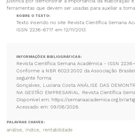
justifica por demonstrar a importância da elaboração
ferramentas que devem ser usadas para auxiliar a tom
SOBRE O TEXTO:
Texto inserido no site Revista Científica Semana A
ISSN 2236-6717 em 12/11/2013.
INFORMAÇÕES BIBLIOGRÁFICAS:
Revista Científica Semana Acadêmica - ISSN 2236-
Conforme a NBR 6023:2002 da Associação Brasileira
seguinte forma:
Gonçalves, Luciana Costa ANÁLISE DAS DEM
NA GESTÃO EMPRESARIAL. Revista Científica Semana
Disponível em: https://semanaacademica.org.br/a
Acessado em: 09/08/2026.
PALAVRAS CHAVES:
análise
índice
rentabilidade