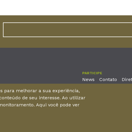
PARTICIPE
News
Contato
Dire
nos para melhorar a sua experiência,
onteúdo de seu interesse. Ao utilizar
reira, No. 2001 – 11º andar - Bairro Aldeota
 monitoramento. Aqui você pode ver
 Brasil - CEP 60170-001