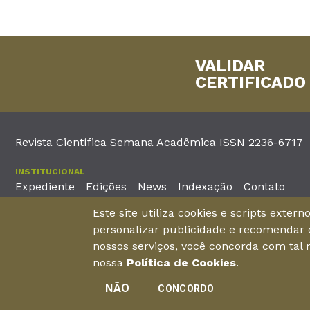
VALIDAR
CERTIFICADO
Revista Científica Semana Acadêmica ISSN 2236-6717
INSTITUCIONAL
Expediente
Edições
News
Indexação
Contato
Este site utiliza cookies e scripts exter
EDITORA
personalizar publicidade e recomendar c
Unieducar Inteligência Educacional Ltda
Av. Desembargador Mo
nossos serviços, você concorda com tal
CNPJ: 05.569.970/0001-26
Fortaleza – Ceará -
nossa
Política de Cookies
.
NÃO
CONCORDO
©2026Todos os direitos reservados