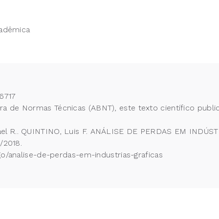
cadêmica
6717
 de Normas Técnicas (ABNT), este texto científico publi
ael R.. QUINTINO, Luis F. ANÁLISE DE PERDAS EM INDÚSTR
/2018.
go/analise-de-perdas-em-industrias-graficas