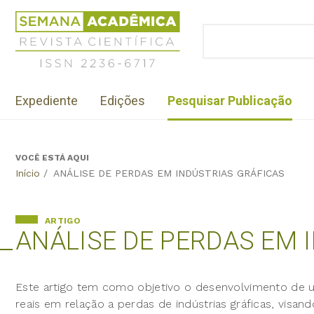
Jump
Revista
to
Científica
BUSCAR
navigation
Formulário
Semana
de
Acadêmica
busca
ISSN
Menu
2236-
Expediente
Edições
Pesquisar Publicação
institutional
6717
VOCÊ ESTÁ AQUI
Back
Início
/
ANÁLISE DE PERDAS EM INDÚSTRIAS GRÁFICAS
to
top
ARTIGO
ANÁLISE DE PERDAS EM 
Este artigo tem como objetivo o desenvolvimento de um
reais em relação a perdas de indústrias gráficas, visand