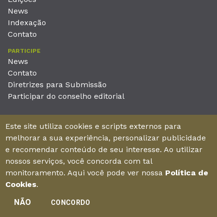
News
Indexação
Contato
PARTICIPE
News
Contato
Diretrizes para Submissão
Participar do conselho editorial
EDITORA
Este site utiliza cookies e scripts externos para
Unieducar Inteligência Educacional Ltda
melhorar a sua experiência, personalizar publicidade
CNPJ: 05.569.970/0001-26
e recomendar conteúdo de seu interesse. Ao utilizar
Av. Desembargador Moreira, No. 2001 – 11º andar - Bairro
nossos serviços, você concorda com tal
Aldeota
monitoramento. Aqui você pode ver nossa
Política de
Fortaleza – Ceará - Brasil - CEP 60170-001
Cookies
.
NÃO
CONCORDO
Enviar manuscrito
©2026Todos os direitos reservados