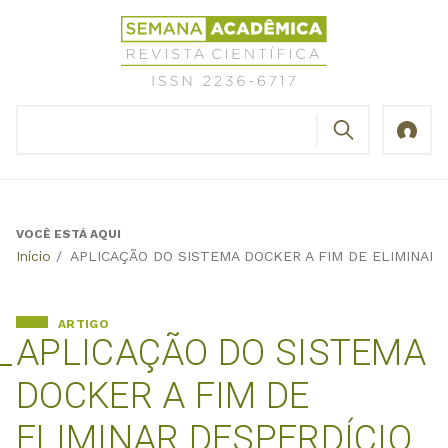
Jump
Revista
to
Científica
navigation
Semana
Acadêmica
BUSCAR
ISSN
Formulário
2236-
de
6717
busca
VOCÊ ESTÁ AQUI
Back
Início
/
APLICAÇÃO DO SISTEMA DOCKER A FIM DE ELIMINA
to
top
ARTIGO
APLICAÇÃO DO SISTEMA
DOCKER A FIM DE
ELIMINAR DESPERDÍCIO