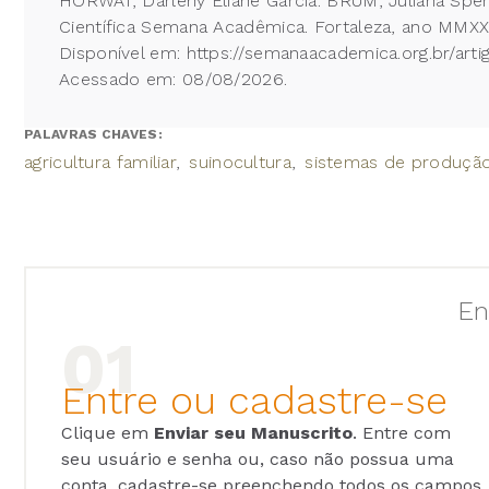
HORWAT, Darleny Eliane Garcia. BRUM, Juliana
Científica Semana Acadêmica. Fortaleza, ano MMXX
Disponível em: https://semanaacademica.org.br/ar
Acessado em: 08/08/2026.
PALAVRAS CHAVES:
agricultura familiar
suinocultura
sistemas de produçã
En
Entre ou cadastre-se
Clique em
Enviar seu Manuscrito
. Entre com
seu usuário e senha ou, caso não possua uma
conta, cadastre-se preenchendo todos os campos