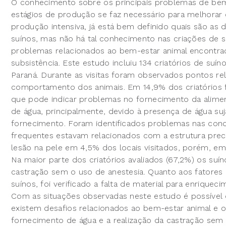
O conhecimento sobre os principais problemas de be
estágios de produção se faz necessário para melhorar
produção intensiva, já está bem definido quais são as
suínos, mas não há tal conhecimento nas criações de su
problemas relacionados ao bem-estar animal encontrado
subsistência. Este estudo incluiu 134 criatórios de suín
Paraná. Durante as visitas foram observados pontos re
comportamento dos animais. Em 14,9% dos criatórios f
que pode indicar problemas no fornecimento da alime
de água, principalmente, devido à presença de água suja
fornecimento. Foram identificados problemas nas con
frequentes estavam relacionados com a estrutura precár
lesão na pele em 4,5% dos locais visitados, porém, e
Na maior parte dos criatórios avaliados (67,2%) os su
castração sem o uso de anestesia. Quanto aos fato
suínos, foi verificado a falta de material para enrique
Com as situações observadas neste estudo é possível 
existem desafios relacionados ao bem-estar animal e 
fornecimento de água e a realização da castração sem 