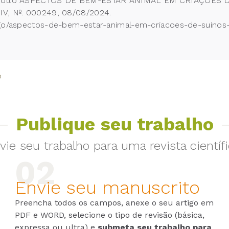
 Sperotto ASPECTOS DE BEM-ESTAR ANIMAL EM CRIAÇÕES 
IV, Nº. 000249, 08/08/2024.
tigo/aspectos-de-bem-estar-animal-em-criacoes-de-suinos
o
Publique seu trabalho
vie seu trabalho para uma revista científi
Envie seu manuscrito
Preencha todos os campos, anexe o seu artigo em
PDF e WORD, selecione o tipo de revisão (básica,
expressa ou ultra) e
submeta seu trabalho para