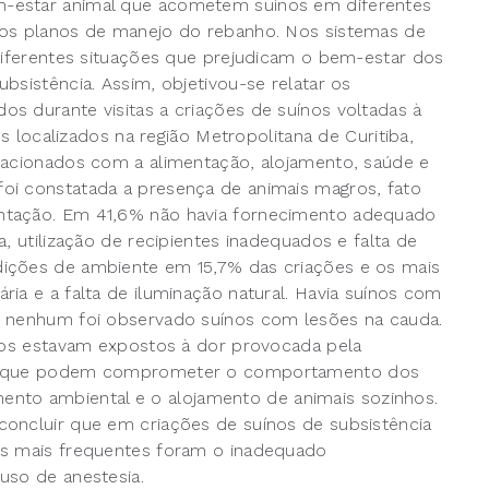
m-estar animal que acometem suínos em diferentes
 os planos de manejo do rebanho. Nos sistemas de
 diferentes situações que prejudicam o bem-estar dos
bsistência. Assim, objetivou-se relatar os
s durante visitas a criações de suínos voltadas à
os localizados na região Metropolitana de Curitiba,
lacionados com a alimentação, alojamento, saúde e
oi constatada a presença de animais magros, fato
ntação. Em 41,6% não havia fornecimento adequado
, utilização de recipientes inadequados e falta de
dições de ambiente em 15,7% das criações e os mais
ia e a falta de iluminação natural. Havia suínos com
m nenhum foi observado suínos com lesões na cauda.
ínos estavam expostos à dor provocada pela
res que podem comprometer o comportamento dos
cimento ambiental e o alojamento de animais sozinhos.
concluir que em criações de suínos de subsistência
os mais frequentes foram o inadequado
uso de anestesia.