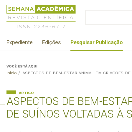
Jump
Revista
to
Científica
BUSCAR
navigation
Formulário
Semana
de
Acadêmica
busca
ISSN
Menu
2236-
Expediente
Edições
Pesquisar Publicação
institutional
6717
VOCÊ ESTÁ AQUI
Back
Início
/
ASPECTOS DE BEM-ESTAR ANIMAL EM CRIAÇÕES DE 
to
top
ARTIGO
ASPECTOS DE BEM-ESTA
DE SUÍNOS VOLTADAS À 