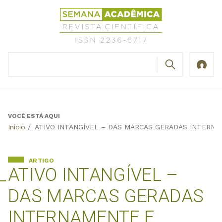
Jump
Revista
to
Científica
navigation
Semana
Acadêmica
BUSCAR
ISSN
Formulário
2236-
de
6717
busca
VOCÊ ESTÁ AQUI
Back
Início
/
ATIVO INTANGÍVEL – DAS MARCAS GERADAS INTERN
to
top
ARTIGO
ATIVO INTANGÍVEL –
DAS MARCAS GERADAS
INTERNAMENTE E