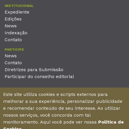
INSTITUCIONAL
Expediente
Edições
News
Indexação
Contato
PARTICIPE
News
Contato
Diretrizes para Submissão
Participar do conselho editorial
EDITORA
Este site utiliza cookies e scripts externos para
Unieducar Inteligência Educacional Ltda
melhorar a sua experiência, personalizar publicidade
CNPJ: 05.569.970/0001-26
e recomendar conteúdo de seu interesse. Ao utilizar
Av. Desembargador Moreira, No. 2001 – 11º andar - Bairro
nossos serviços, você concorda com tal
Aldeota
monitoramento. Aqui você pode ver nossa
Política de
Fortaleza – Ceará - Brasil - CEP 60170-001
Cookies
.