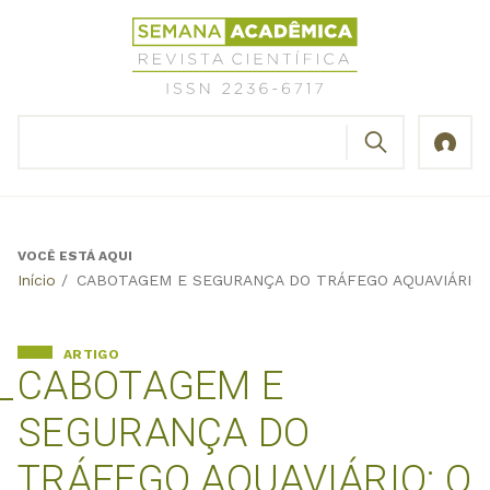
Jump
Revista
to
Científica
navigation
Semana
Acadêmica
BUSCAR
ISSN
Formulário
2236-
de
6717
busca
VOCÊ ESTÁ AQUI
Back
Início
/
CABOTAGEM E SEGURANÇA DO TRÁFEGO AQUAVIÁRIO:
to
top
ARTIGO
CABOTAGEM E
SEGURANÇA DO
TRÁFEGO AQUAVIÁRIO: O