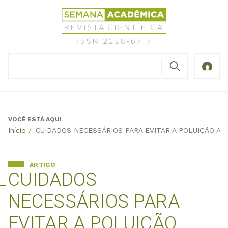
Jump
Revista
to
Científica
navigation
Semana
Acadêmica
BUSCAR
ISSN
Formulário
2236-
de
6717
busca
VOCÊ ESTÁ AQUI
Back
Início
/
CUIDADOS NECESSÁRIOS PARA EVITAR A POLUIÇÃO A
to
top
ARTIGO
CUIDADOS
NECESSÁRIOS PARA
EVITAR A POLUIÇÃO