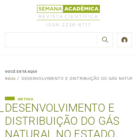
Jump
Revista
to
Científica
navigation
Semana
Acadêmica
BUSCAR
ISSN
Formulário
2236-
de
6717
busca
VOCÊ ESTÁ AQUI
Back
Início
/
DESENVOLVIMENTO E DISTRIBUIÇÃO DO GÁS NATURA
to
top
ARTIGO
DESENVOLVIMENTO E
DISTRIBUIÇÃO DO GÁS
NATURAL NO ESTADO