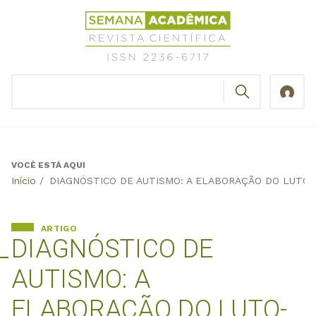
Jump
Revista
to
Científica
navigation
Semana
Acadêmica
BUSCAR
ISSN
Formulário
2236-
de
6717
busca
VOCÊ ESTÁ AQUI
Back
Início
/
DIAGNÓSTICO DE AUTISMO: A ELABORAÇÃO DO LUTO- 
to
top
ARTIGO
DIAGNÓSTICO DE
AUTISMO: A
ELABORAÇÃO DO LUTO-