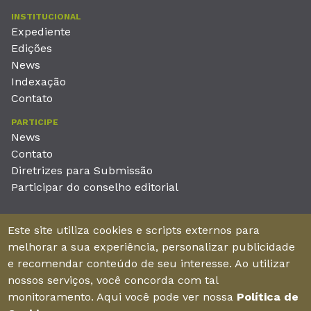
INSTITUCIONAL
Expediente
Edições
News
Indexação
Contato
PARTICIPE
News
Contato
Diretrizes para Submissão
Participar do conselho editorial
EDITORA
Este site utiliza cookies e scripts externos para
Unieducar Inteligência Educacional Ltda
melhorar a sua experiência, personalizar publicidade
CNPJ: 05.569.970/0001-26
e recomendar conteúdo de seu interesse. Ao utilizar
Av. Desembargador Moreira, No. 2001 – 11º andar - Bairro
nossos serviços, você concorda com tal
Aldeota
monitoramento. Aqui você pode ver nossa
Política de
Fortaleza – Ceará - Brasil - CEP 60170-001