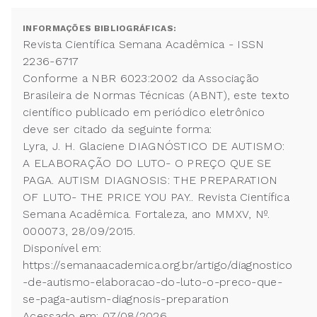
INFORMAÇÕES BIBLIOGRÁFICAS:
Revista Científica Semana Acadêmica - ISSN
2236-6717
Conforme a NBR 6023:2002 da Associação
Brasileira de Normas Técnicas (ABNT), este texto
científico publicado em periódico eletrônico
deve ser citado da seguinte forma:
Lyra, J. H. Glaciene DIAGNÓSTICO DE AUTISMO:
A ELABORAÇÃO DO LUTO- O PREÇO QUE SE
PAGA. AUTISM DIAGNOSIS: THE PREPARATION
OF LUTO- THE PRICE YOU PAY.. Revista Científica
Semana Acadêmica. Fortaleza, ano MMXV, Nº.
000073, 28/09/2015.
Disponível em:
https://semanaacademica.org.br/artigo/diagnostico
-de-autismo-elaboracao-do-luto-o-preco-que-
se-paga-autism-diagnosis-preparation
Acessado em: 07/08/2026.