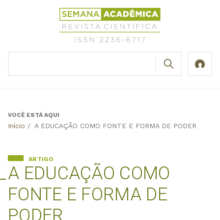
Jump
Revista
to
Científica
navigation
Semana
Acadêmica
BUSCAR
ISSN
Formulário
2236-
de
6717
busca
VOCÊ ESTÁ AQUI
Back
Início
/
A EDUCAÇÃO COMO FONTE E FORMA DE PODER
to
top
ARTIGO
A EDUCAÇÃO COMO
FONTE E FORMA DE
PODER