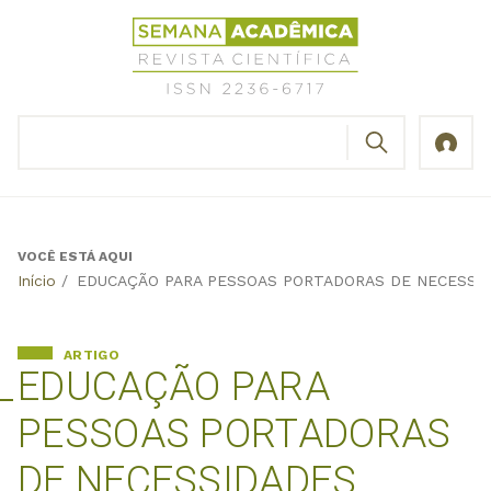
Jump
Revista
to
Científica
navigation
Semana
Acadêmica
BUSCAR
ISSN
Formulário
2236-
de
6717
busca
VOCÊ ESTÁ AQUI
Back
Início
/
EDUCAÇÃO PARA PESSOAS PORTADORAS DE NECESSID
to
top
ARTIGO
EDUCAÇÃO PARA
PESSOAS PORTADORAS
DE NECESSIDADES