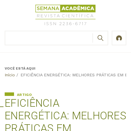
Jump
Revista
to
Científica
navigation
Semana
Acadêmica
BUSCAR
ISSN
Formulário
2236-
de
6717
busca
VOCÊ ESTÁ AQUI
Back
Início
/
EFICIÊNCIA ENERGÉTICA: MELHORES PRÁTICAS EM E
to
top
ARTIGO
EFICIÊNCIA
ENERGÉTICA: MELHORES
PRÁTICAS EM