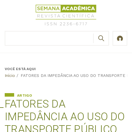
Jump
Revista
to
Científica
navigation
Semana
Acadêmica
BUSCAR
ISSN
Formulário
2236-
de
6717
busca
VOCÊ ESTÁ AQUI
Back
Início
/
FATORES DA IMPEDÂNCIA AO USO DO TRANSPORTE PÚ
to
top
ARTIGO
FATORES DA
IMPEDÂNCIA AO USO DO
TRANSPORTE PÚBLICO