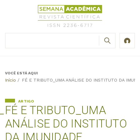
Jump
Revista
to
Científica
navigation
Semana
Acadêmica
BUSCAR
ISSN
Formulário
2236-
de
6717
busca
VOCÊ ESTÁ AQUI
Back
Início
/
FÉ E TRIBUTO_UMA ANÁLISE DO INSTITUTO DA IMUN
to
top
ARTIGO
FÉ E TRIBUTO_UMA
ANÁLISE DO INSTITUTO
DA IMUNIDADE