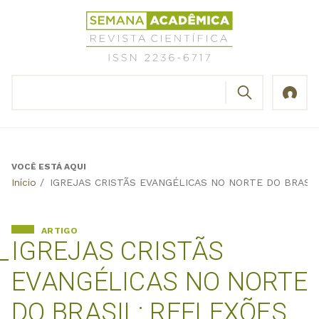
Jump
Revista
to
Científica
navigation
Semana
Acadêmica
BUSCAR
ISSN
Formulário
2236-
de
6717
busca
VOCÊ ESTÁ AQUI
Back
Início
/
IGREJAS CRISTÃS EVANGÉLICAS NO NORTE DO BRASI
to
top
ARTIGO
IGREJAS CRISTÃS
EVANGÉLICAS NO NORTE
DO BRASIL: REFLEXÕES