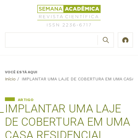
Jump
Revista
to
Científica
navigation
Semana
Acadêmica
BUSCAR
ISSN
Formulário
2236-
de
6717
busca
VOCÊ ESTÁ AQUI
Back
Início
/
IMPLANTAR UMA LAJE DE COBERTURA EM UMA CASA R
to
top
ARTIGO
IMPLANTAR UMA LAJE
DE COBERTURA EM UMA
CASA RESIDENCIAL