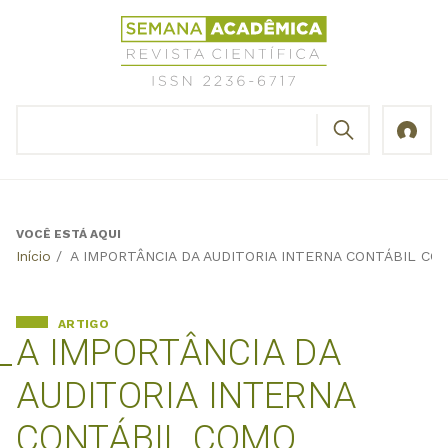
Jump
Revista
to
Científica
navigation
Semana
Acadêmica
BUSCAR
ISSN
Formulário
2236-
de
6717
busca
VOCÊ ESTÁ AQUI
Back
Início
/
A IMPORTÂNCIA DA AUDITORIA INTERNA CONTÁBIL C
to
top
ARTIGO
A IMPORTÂNCIA DA
AUDITORIA INTERNA
CONTÁBIL COMO