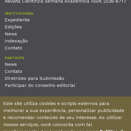
Revista Científica Semana Acadêmica ISSN 2236-6717
INSTITUCIONAL
Expediente
Edições
News
Indexação
Contato
PARTICIPE
News
Contato
Diretrizes para Submissão
Participar do conselho editorial
EDITORA
Este site utiliza cookies e scripts externos para
Unieducar Inteligência Educacional Ltda
melhorar a sua experiência, personalizar publicidade
CNPJ: 05.569.970/0001-26
e recomendar conteúdo de seu interesse. Ao utilizar
Av. Desembargador Moreira, No. 2001 – 11º andar - Bairro
nossos serviços, você concorda com tal
Aldeota