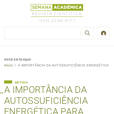
Jump
Revista
to
Científica
navigation
Semana
Acadêmica
BUSCAR
ISSN
Formulário
2236-
de
6717
busca
VOCÊ ESTÁ AQUI
Back
Início
/
A IMPORTÂNCIA DA AUTOSSUFICIÊNCIA ENERGÉTICA PA
to
top
ARTIGO
A IMPORTÂNCIA DA
AUTOSSUFICIÊNCIA
ENERGÉTICA PARA