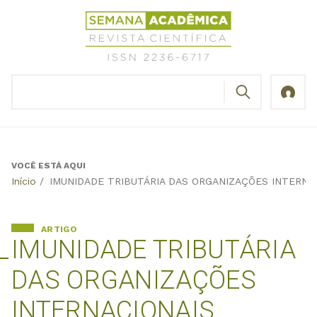
Jump
Revista
to
Científica
navigation
Semana
Acadêmica
BUSCAR
ISSN
Formulário
2236-
de
6717
busca
VOCÊ ESTÁ AQUI
Back
Início
/
IMUNIDADE TRIBUTÁRIA DAS ORGANIZAÇÕES INTERNA
to
top
ARTIGO
IMUNIDADE TRIBUTÁRIA
DAS ORGANIZAÇÕES
INTERNACIONAIS