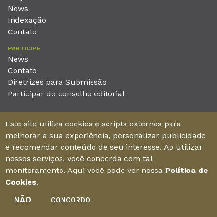
News
Indexação
Contato
PARTICIPE
News
Contato
Diretrizes para Submissão
Participar do conselho editorial
EDITORA
Este site utiliza cookies e scripts externos para
Unieducar Inteligência Educacional Ltda
melhorar a sua experiência, personalizar publicidade
CNPJ: 05.569.970/0001-26
e recomendar conteúdo de seu interesse. Ao utilizar
Av. Desembargador Moreira, No. 2001 – 11º andar - Bairro
nossos serviços, você concorda com tal
Aldeota
monitoramento. Aqui você pode ver nossa
Política de
Fortaleza – Ceará - Brasil - CEP 60170-001
Cookies
.
NÃO
CONCORDO
Enviar manuscrito
©2026Todos os direitos reservados