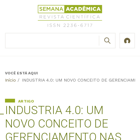
Jump
Revista
to
Científica
navigation
Semana
Acadêmica
BUSCAR
ISSN
Formulário
2236-
de
6717
busca
VOCÊ ESTÁ AQUI
Back
Início
/
INDUSTRIA 4.0: UM NOVO CONCEITO DE GERENCIAME
to
top
ARTIGO
INDUSTRIA 4.0: UM
NOVO CONCEITO DE
GERENCIAMENTO NAS