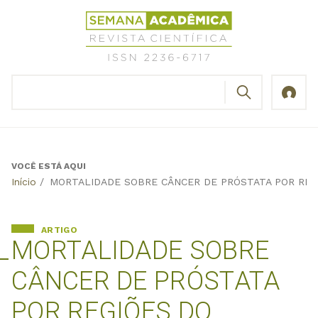
Jump
Revista
to
Científica
navigation
Semana
Acadêmica
BUSCAR
ISSN
Formulário
2236-
de
6717
busca
VOCÊ ESTÁ AQUI
Back
Início
/
MORTALIDADE SOBRE CÂNCER DE PRÓSTATA POR REGI
to
top
ARTIGO
MORTALIDADE SOBRE
CÂNCER DE PRÓSTATA
POR REGIÕES DO