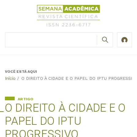
Jump
Revista
to
Científica
navigation
Semana
Acadêmica
BUSCAR
ISSN
Formulário
2236-
de
6717
busca
VOCÊ ESTÁ AQUI
Back
Início
/
O DIREITO À CIDADE E O PAPEL DO IPTU PROGRESSIV
to
top
ARTIGO
O DIREITO À CIDADE E O
PAPEL DO IPTU
PROGRESSIVO