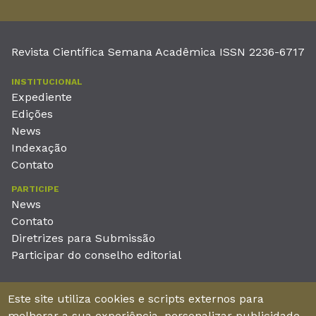
Revista Científica Semana Acadêmica ISSN 2236-6717
INSTITUCIONAL
Expediente
Edições
News
Indexação
Contato
PARTICIPE
News
Contato
Diretrizes para Submissão
Participar do conselho editorial
EDITORA
Este site utiliza cookies e scripts externos para
Unieducar Inteligência Educacional Ltda
melhorar a sua experiência, personalizar publicidade