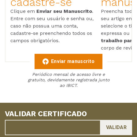
cadastre-se
manusc
Clique em
Enviar seu Manuscrito
.
Preencha todos
Entre com seu usuário e senha ou,
seu artigo em
caso não possua uma conta,
selecione o tip
cadastre-se preenchendo todos os
expressa ou ul
campos obrigatórios.
trabalho para 
corpo de reviso
Enviar manuscrito
Periódico mensal de acesso livre e
gratuito, devidamente registrada junto
ao IBICT.
VALIDAR CERTIFICADO