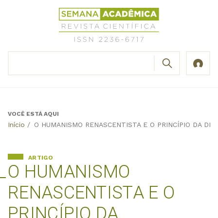
Jump
Revista
to
Científica
navigation
Semana
Acadêmica
BUSCAR
ISSN
Formulário
2236-
de
6717
busca
VOCÊ ESTÁ AQUI
Back
Início
/
O HUMANISMO RENASCENTISTA E O PRINCÍPIO DA DI
to
top
ARTIGO
O HUMANISMO
RENASCENTISTA E O
PRINCÍPIO DA