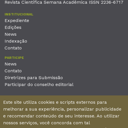
Revista Científica Semana Acadêmica ISSN 2236-6717
INSTITUCIONAL
Expediente
Edições
News
Indexação
Contato
PARTICIPE
News
Contato
Diretrizes para Submissão
Participar do conselho editorial
EDITORA
Este site utiliza cookies e scripts externos para
Unieducar Inteligência Educacional Ltda
melhorar a sua experiência, personalizar publicidade
CNPJ: 05.569.970/0001-26
e recomendar conteúdo de seu interesse. Ao utilizar
Av. Desembargador Moreira, No. 2001 – 11º andar - Bairro
nossos serviços, você concorda com tal
Aldeota