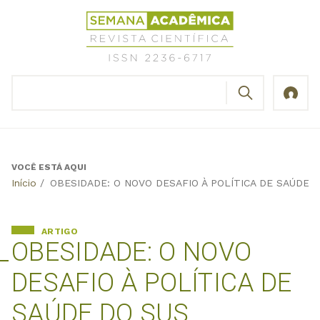
Jump
Revista
to
Científica
navigation
Semana
Acadêmica
BUSCAR
ISSN
Formulário
2236-
de
6717
busca
VOCÊ ESTÁ AQUI
Back
Início
/
OBESIDADE: O NOVO DESAFIO À POLÍTICA DE SAÚDE 
to
top
ARTIGO
OBESIDADE: O NOVO
DESAFIO À POLÍTICA DE
SAÚDE DO SUS