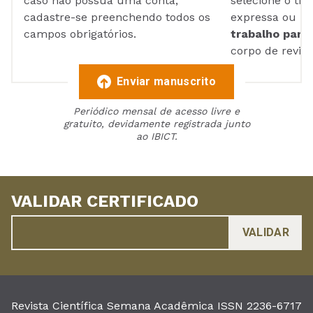
caso não possua uma conta,
selecione o tip
cadastre-se preenchendo todos os
expressa ou ul
campos obrigatórios.
trabalho para 
corpo de reviso
Enviar manuscrito
Periódico mensal de acesso livre e
gratuito, devidamente registrada junto
ao IBICT.
VALIDAR CERTIFICADO
Revista Científica Semana Acadêmica ISSN 2236-6717