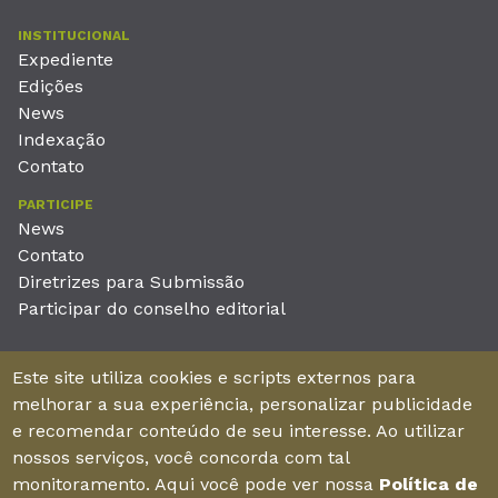
INSTITUCIONAL
Expediente
Edições
News
Indexação
Contato
PARTICIPE
News
Contato
Diretrizes para Submissão
Participar do conselho editorial
EDITORA
Este site utiliza cookies e scripts externos para
Unieducar Inteligência Educacional Ltda
melhorar a sua experiência, personalizar publicidade
CNPJ: 05.569.970/0001-26
e recomendar conteúdo de seu interesse. Ao utilizar
Av. Desembargador Moreira, No. 2001 – 11º andar - Bairro
nossos serviços, você concorda com tal
Aldeota
monitoramento. Aqui você pode ver nossa
Política de
Fortaleza – Ceará - Brasil - CEP 60170-001