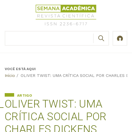
Jump
Revista
to
Científica
navigation
Semana
Acadêmica
BUSCAR
ISSN
Formulário
2236-
de
6717
busca
VOCÊ ESTÁ AQUI
Back
Início
/
OLIVER TWIST: UMA CRÍTICA SOCIAL POR CHARLES D
to
top
ARTIGO
OLIVER TWIST: UMA
CRÍTICA SOCIAL POR
CHARLES DICKENS