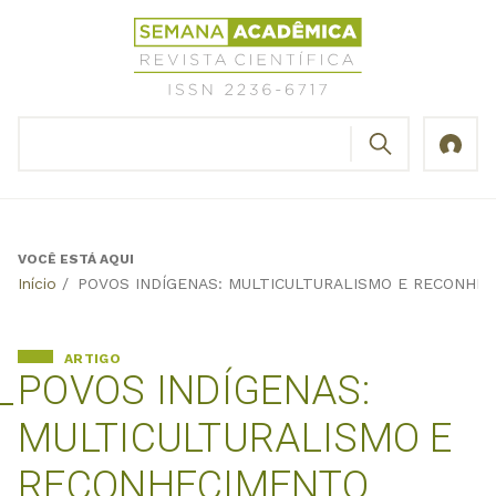
Jump
Revista
to
Científica
navigation
Semana
Acadêmica
BUSCAR
ISSN
Formulário
2236-
de
6717
busca
VOCÊ ESTÁ AQUI
Back
Início
/
POVOS INDÍGENAS: MULTICULTURALISMO E RECONHE
to
top
ARTIGO
POVOS INDÍGENAS:
MULTICULTURALISMO E
RECONHECIMENTO