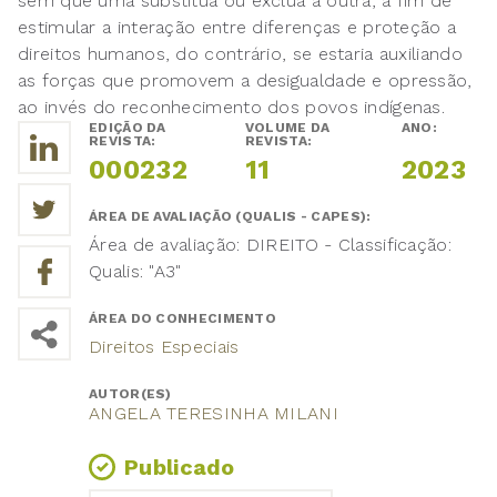
sem que uma substitua ou exclua a outra, a fim de
estimular a interação entre diferenças e proteção a
direitos humanos, do contrário, se estaria auxiliando
as forças que promovem a desigualdade e opressão,
ao invés do reconhecimento dos povos indígenas.
EDIÇÃO DA
VOLUME DA
ANO:
REVISTA:
REVISTA:
000232
11
2023
ÁREA DE AVALIAÇÃO (QUALIS - CAPES):
Área de avaliação: DIREITO - Classificação:
Qualis: "A3"
ÁREA DO CONHECIMENTO
Direitos Especiais
AUTOR(ES)
ANGELA TERESINHA MILANI
Publicado