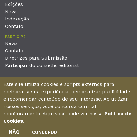
Edições
News
Indexação
Contato
PARTICIPE
News
Contato
Diretrizes para Submissão
Participar do conselho editorial
EDITORA
Este site utiliza cookies e scripts externos para
Unieducar Inteligência Educacional Ltda
melhorar a sua experiência, personalizar publicidade
CNPJ: 05.569.970/0001-26
e recomendar conteúdo de seu interesse. Ao utilizar
Av. Desembargador Moreira, No. 2001 – 11º andar - Bairro
nossos serviços, você concorda com tal
Aldeota
monitoramento. Aqui você pode ver nossa
Política de
Fortaleza – Ceará - Brasil - CEP 60170-001
Cookies
.
NÃO
CONCORDO
Enviar manuscrito