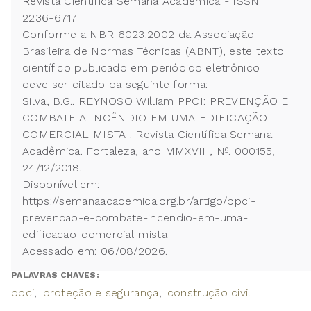
Revista Científica Semana Acadêmica - ISSN
2236-6717
Conforme a NBR 6023:2002 da Associação
Brasileira de Normas Técnicas (ABNT), este texto
científico publicado em periódico eletrônico
deve ser citado da seguinte forma:
Silva, B.G.. REYNOSO William PPCI: PREVENÇÃO E
COMBATE A INCÊNDIO EM UMA EDIFICAÇÃO
COMERCIAL MISTA . Revista Científica Semana
Acadêmica. Fortaleza, ano MMXVIII, Nº. 000155,
24/12/2018.
Disponível em:
https://semanaacademica.org.br/artigo/ppci-
prevencao-e-combate-incendio-em-uma-
edificacao-comercial-mista
Acessado em: 06/08/2026.
PALAVRAS CHAVES:
ppci
proteção e segurança
construção civil