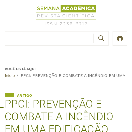
Jump
Revista
to
Científica
navigation
Semana
Acadêmica
BUSCAR
ISSN
Formulário
2236-
de
6717
busca
VOCÊ ESTÁ AQUI
Back
Início
/
PPCI: PREVENÇÃO E COMBATE A INCÊNDIO EM UMA ED
to
top
ARTIGO
PPCI: PREVENÇÃO E
COMBATE A INCÊNDIO
EM UMA EDIFICAÇÃO