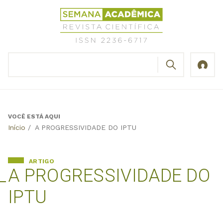
Jump
Revista
to
Científica
navigation
Semana
Acadêmica
BUSCAR
ISSN
Formulário
2236-
de
6717
busca
VOCÊ ESTÁ AQUI
Back
Início
/
A PROGRESSIVIDADE DO IPTU
to
top
ARTIGO
A PROGRESSIVIDADE DO
IPTU