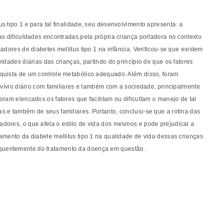
s tipo 1 e para tal finalidade, seu desenvolvimento apresenta: a
as dificuldades encontradas pela própria criança portadora no contexto
adores de diabetes mellitus tipo 1 na infância. Verificou-se que existem
idades diárias das crianças, partindo do princípio de que os fatores
nquista de um controle metabólico adequado. Além disso, foram
onvívio diário com familiares e também com a sociedade, principalmente
oram elencados os fatores que facilitam ou dificultam o manejo de tal
s e também de seus familiares. Portanto, concluiu-se que a rotina das
dores, o que afeta o estilo de vida dos mesmos e pode prejudicar a
amento da diabete mellitus tipo 1 na qualidade de vida dessas crianças
equentemente do tratamento da doença em questão.