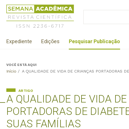
Jump
Revista
to
Científica
BUSCAR
navigation
Formulário
Semana
de
Acadêmica
busca
ISSN
Menu
2236-
Expediente
Edições
Pesquisar Publicação
institutional
6717
VOCÊ ESTÁ AQUI
Back
Início
/
A QUALIDADE DE VIDA DE CRIANÇAS PORTADORAS DE
to
top
ARTIGO
A QUALIDADE DE VIDA D
PORTADORAS DE DIABETES
SUAS FAMÍLIAS