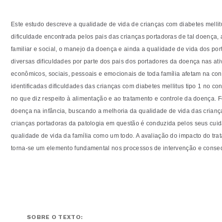
Este estudo descreve a qualidade de vida de crianças com diabetes mellitu
dificuldade encontrada pelos pais das crianças portadoras de tal doença, 
familiar e social, o manejo da doença e ainda a qualidade de vida dos port
diversas dificuldades por parte dos pais dos portadores da doença nas ativ
econômicos, sociais, pessoais e emocionais de toda família afetam na co
identificadas dificuldades das crianças com diabetes mellitus tipo 1 no c
no que diz respeito à alimentação e ao tratamento e controle da doença. F
doença na infância, buscando a melhoria da qualidade de vida das criança
crianças portadoras da patologia em questão é conduzida pelos seus cuida
qualidade de vida da família como um todo. A avaliação do impacto do trat
torna-se um elemento fundamental nos processos de intervenção e cons
SOBRE O TEXTO: