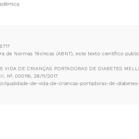
cadêmica
6717
 de Normas Técnicas (ABNT), este texto científico publi
E DE VIDA DE CRIANÇAS PORTADORAS DE DIABETES MELLIT
, Nº. 000116, 28/11/2017.
igo/qualidade-de-vida-de-criancas-portadoras-de-diabetes-