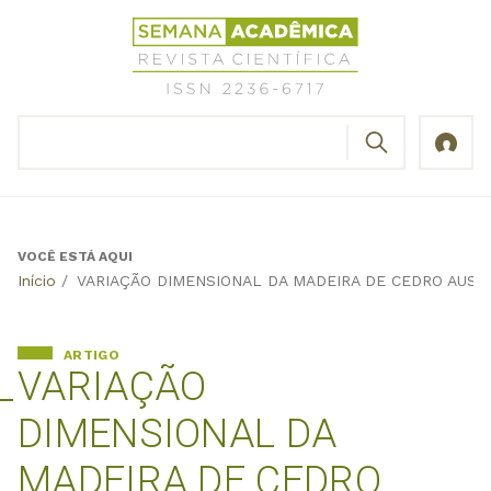
Jump
Revista
to
Científica
navigation
Semana
Acadêmica
BUSCAR
ISSN
Formulário
2236-
de
6717
busca
VOCÊ ESTÁ AQUI
Back
Início
/
VARIAÇÃO DIMENSIONAL DA MADEIRA DE CEDRO AUSTR
to
top
ARTIGO
VARIAÇÃO
DIMENSIONAL DA
MADEIRA DE CEDRO