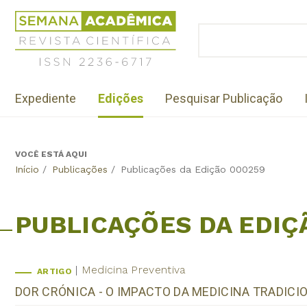
Jump
Revista
to
Científica
BUSCAR
navigation
Formulário
Semana
de
Acadêmica
busca
ISSN
Menu
2236-
Expediente
Edições
Pesquisar Publicação
institutional
6717
VOCÊ ESTÁ AQUI
Back
Início
/
Publicações
/
Publicações da Edição 000259
to
top
PUBLICAÇÕES DA EDIÇ
Medicina Preventiva
ARTIGO
DOR CRÓNICA - O IMPACTO DA MEDICINA TRADICI