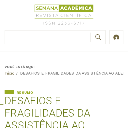
Jump
Revista
to
Científica
navigation
Semana
Acadêmica
BUSCAR
ISSN
Formulário
2236-
de
6717
busca
VOCÊ ESTÁ AQUI
Back
Início
/
DESAFIOS E FRAGILIDADES DA ASSISTÊNCIA AO ALE
to
top
RESUMO
DESAFIOS E
FRAGILIDADES DA
ASSISTÊNCIA AO