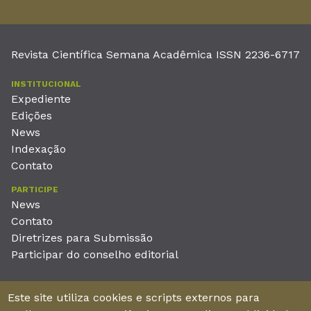
Revista Científica Semana Acadêmica ISSN 2236-6717
INSTITUCIONAL
Expediente
Edições
News
Indexação
Contato
PARTICIPE
News
Contato
Diretrizes para Submissão
Participar do conselho editorial
EDITORA
Este site utiliza cookies e scripts externos para
Unieducar Inteligência Educacional Ltda