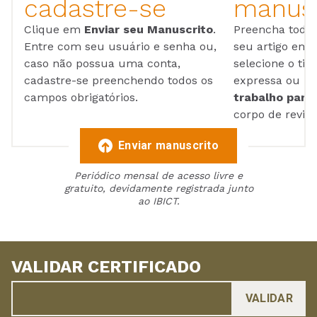
cadastre-se
manusc
Clique em
Enviar seu Manuscrito
.
Preencha todos
Entre com seu usuário e senha ou,
seu artigo em
caso não possua uma conta,
selecione o tip
cadastre-se preenchendo todos os
expressa ou ul
campos obrigatórios.
trabalho para 
corpo de reviso
Enviar manuscrito
Periódico mensal de acesso livre e
gratuito, devidamente registrada junto
ao IBICT.
VALIDAR CERTIFICADO