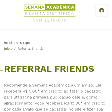
Jump
Revista
to
Científica
navigation
Semana
Acadêmica
ISSN
2236-
6717
VOCÊ ESTÁ AQUI
Back
Início
/
Referral friends
to
top
REFERRAL FRIENDS
Recomende a Semana Acadêmica a um amigo. Ele
receberá R$ 5,00* em crédito ao fazer o cadastro,
para utilizar na primeira publicação dele e, como
agradecimento, você receberá R$ 10,00* em crédito
por cada amigo que se cadastrar no site e fizer sua