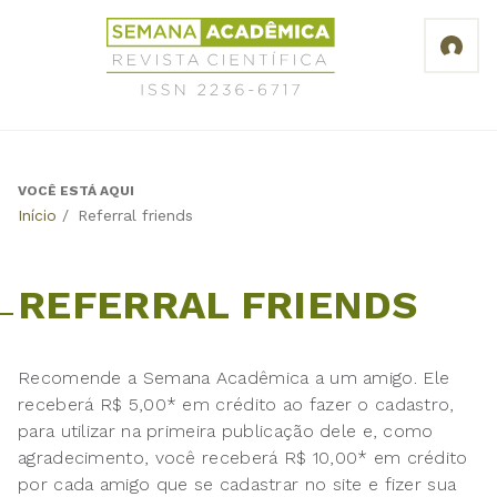
Jump
Revista
to
Científica
navigation
Semana
Acadêmica
ISSN
2236-
6717
VOCÊ ESTÁ AQUI
Back
Início
/
Referral friends
to
top
REFERRAL FRIENDS
Recomende a Semana Acadêmica a um amigo. Ele
receberá R$ 5,00* em crédito ao fazer o cadastro,
para utilizar na primeira publicação dele e, como
agradecimento, você receberá R$ 10,00* em crédito
por cada amigo que se cadastrar no site e fizer sua