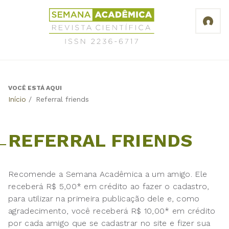
Jump
Revista
to
Científica
navigation
Semana
Acadêmica
ISSN
2236-
6717
VOCÊ ESTÁ AQUI
Back
Início
/
Referral friends
to
top
REFERRAL FRIENDS
Recomende a Semana Acadêmica a um amigo. Ele
receberá R$ 5,00* em crédito ao fazer o cadastro,
para utilizar na primeira publicação dele e, como
agradecimento, você receberá R$ 10,00* em crédito
por cada amigo que se cadastrar no site e fizer sua