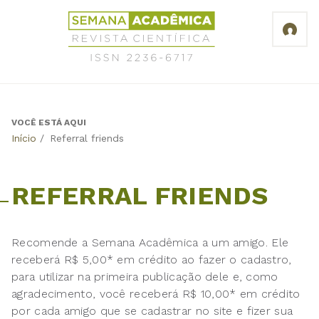
Jump
Revista
to
Científica
navigation
Semana
Acadêmica
ISSN
2236-
6717
VOCÊ ESTÁ AQUI
Back
Início
/
Referral friends
to
top
REFERRAL FRIENDS
Recomende a Semana Acadêmica a um amigo. Ele
receberá R$ 5,00* em crédito ao fazer o cadastro,
para utilizar na primeira publicação dele e, como
agradecimento, você receberá R$ 10,00* em crédito
por cada amigo que se cadastrar no site e fizer sua