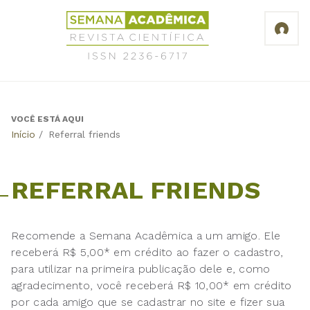
Jump
Revista
to
Científica
navigation
Semana
Acadêmica
ISSN
2236-
6717
VOCÊ ESTÁ AQUI
Back
Início
/
Referral friends
to
top
REFERRAL FRIENDS
Recomende a Semana Acadêmica a um amigo. Ele
receberá R$ 5,00* em crédito ao fazer o cadastro,
para utilizar na primeira publicação dele e, como
agradecimento, você receberá R$ 10,00* em crédito
por cada amigo que se cadastrar no site e fizer sua