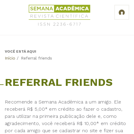
Jump
Revista
to
Científica
navigation
Semana
Acadêmica
ISSN
2236-
6717
VOCÊ ESTÁ AQUI
Back
Início
/
Referral friends
to
top
REFERRAL FRIENDS
Recomende a Semana Acadêmica a um amigo. Ele
receberá R$ 5,00* em crédito ao fazer o cadastro,
para utilizar na primeira publicação dele e, como
agradecimento, você receberá R$ 10,00* em crédito
por cada amigo que se cadastrar no site e fizer sua