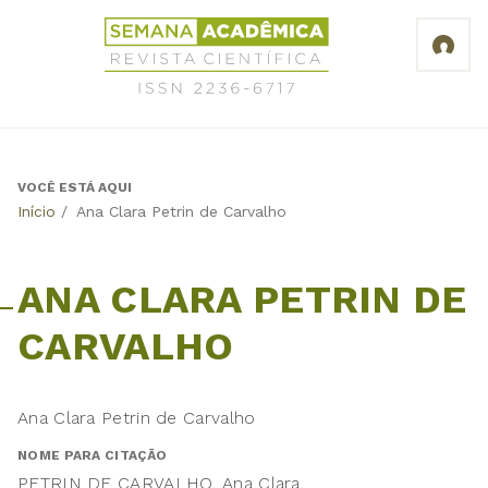
Jump
Revista
to
Científica
navigation
Semana
Acadêmica
ISSN
2236-
6717
VOCÊ ESTÁ AQUI
Back
Início
/
Ana Clara Petrin de Carvalho
to
top
ANA CLARA PETRIN DE
CARVALHO
Ana Clara Petrin de Carvalho
NOME PARA CITAÇÃO
PETRIN DE CARVALHO, Ana Clara