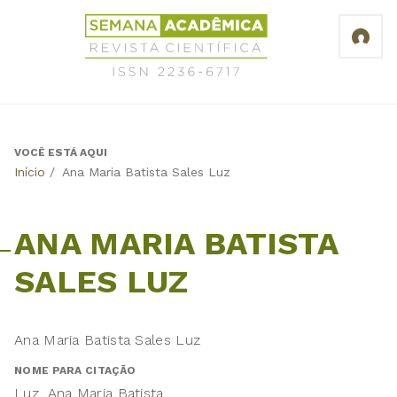
Jump
Revista
to
Científica
navigation
Semana
Acadêmica
ISSN
2236-
6717
VOCÊ ESTÁ AQUI
Back
Início
/
Ana Maria Batista Sales Luz
to
top
ANA MARIA BATISTA
SALES LUZ
Ana Maria Batista Sales Luz
NOME PARA CITAÇÃO
Luz, Ana Maria Batista