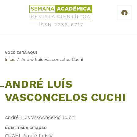
Jump
Revista
to
Científica
navigation
Semana
Acadêmica
ISSN
2236-
6717
VOCÊ ESTÁ AQUI
Back
Início
/
André Luís Vasconcelos Cuchi
to
top
ANDRÉ LUÍS
VASCONCELOS CUCHI
André Luís Vasconcelos Cuchi
NOME PARA CITAÇÃO
CUCHI, André Luis V.