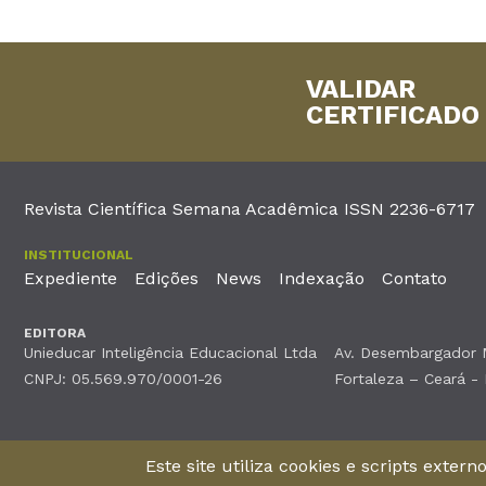
VALIDAR
CERTIFICADO
Revista Científica Semana Acadêmica ISSN 2236-6717
INSTITUCIONAL
Expediente
Edições
News
Indexação
Contato
EDITORA
Unieducar Inteligência Educacional Ltda
Av. Desembargador Mo
CNPJ: 05.569.970/0001-26
Fortaleza – Ceará -
©2026Todos os direitos reservados
Este site utiliza cookies e scripts exter