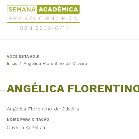
Jump
Revista
to
Científica
navigation
Semana
Acadêmica
ISSN
2236-
6717
VOCÊ ESTÁ AQUI
Back
Início
/
Angélica Florentino de Oliveira
to
top
ANGÉLICA FLORENTINO
Angélica Florentino de Oliveira
NOME PARA CITAÇÃO
Oliveira Angélica