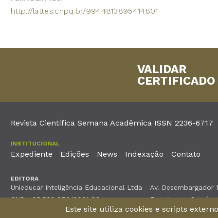
http://lattes.cnpq.br/9944813895414801
VALIDAR
CERTIFICADO
Revista Científica Semana Acadêmica ISSN 2236-6717
INSTITUCIONAL
Expediente
Edições
News
Indexação
Contato
EDITORA
Unieducar Inteligência Educacional Ltda
Av. Desembargador Mo
CNPJ: 05.569.970/0001-26
Fortaleza – Ceará -
Este site utiliza cookies e scripts exter