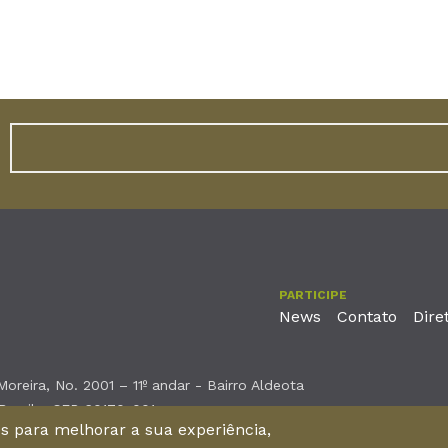
PARTICIPE
News
Contato
Dire
reira, No. 2001 – 11º andar - Bairro Aldeota
 Brasil - CEP 60170-001
nos para melhorar a sua experiência,