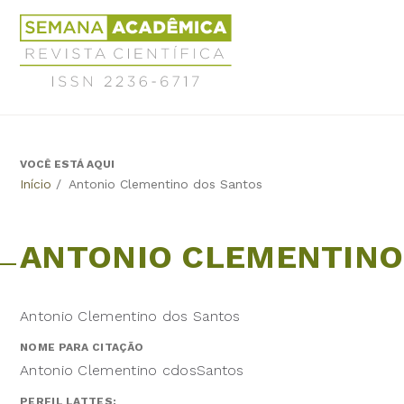
Jump
Revista
to
Científica
navigation
Semana
Acadêmica
ISSN
2236-
6717
VOCÊ ESTÁ AQUI
Back
Início
/
Antonio Clementino dos Santos
to
top
ANTONIO CLEMENTINO
Antonio Clementino dos Santos
NOME PARA CITAÇÃO
Antonio Clementino cdosSantos
PERFIL LATTES: