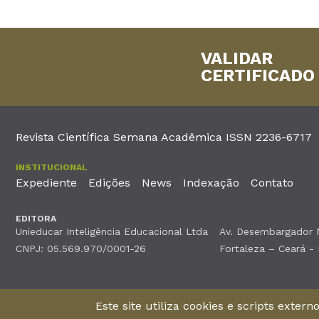
VALIDAR
CERTIFICADO
Revista Científica Semana Acadêmica ISSN 2236-6717
INSTITUCIONAL
Expediente
Edições
News
Indexação
Contato
EDITORA
Unieducar Inteligência Educacional Ltda
Av. Desembargador Mo
CNPJ: 05.569.970/0001-26
Fortaleza – Ceará -
©2026Todos os direitos reservados
Este site utiliza cookies e scripts exter