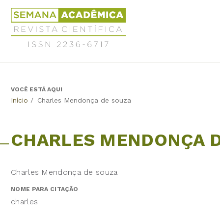
Jump
Revista
to
Científica
navigation
Semana
Acadêmica
ISSN
2236-
6717
VOCÊ ESTÁ AQUI
Back
Início
/
Charles Mendonça de souza
to
top
CHARLES MENDONÇA D
Charles Mendonça de souza
NOME PARA CITAÇÃO
charles